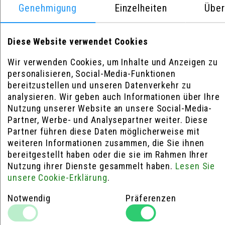
VERWENDEN WIR NATÜRLICH AUCH DIE BESTEN NIPPEL AUF
Genehmigung
Einzelheiten
Über
DEM MARKT!"
Diese Website verwendet Cookies
Wir verwenden Cookies, um Inhalte und Anzeigen zu
Die
Sapim Polyax Secure Lock Double Square
sind
personalisieren, Social-Media-Funktionen
Aluminiumnippel von höchster Qualität mit
bereitzustellen und unseren Datenverkehr zu
modernster Technik. Sapim verwendet die höchste
analysieren. Wir geben auch Informationen über Ihre
Qualität von Aluminium für diese (7075 T6). Diese
Nutzung unserer Website an unsere Social-Media-
Art von Aluminium kombiniert sehr geringes
Partner, Werbe- und Analysepartner weiter. Diese
Gewicht, Stärke und Korrosionsbeständigkeit und
Partner führen diese Daten möglicherweise mit
ist in 8 verschiedenen Farben erhältlich!
weiteren Informationen zusammen, die Sie ihnen
bereitgestellt haben oder die sie im Rahmen Ihrer
Die Sapim Polyax Secure Lock Double Square
Nutzung ihrer Dienste gesammelt haben.
Lesen Sie
Nippel haben, wie der Name schon sagt, einen
unsere Cookie-Erklärung
.
doppelten Kopf, so dass die Räder sowohl innen
als auch außen zentriert werden können.
Notwendig
Präferenzen
Die Nippel sind auch in einer Messingversion