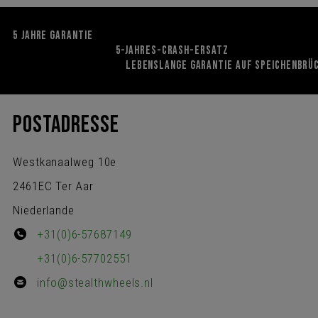
5 JAHRE GARANTIE
5-JAHRES-CRASH-ERSATZ
LEBENSLANGE GARANTIE AUF SPEICHENBRÜ
POSTADRESSE
Westkanaalweg 10e
2461EC Ter Aar
Niederlande
+31(0)6-57687149
+31(0)6-57702551
info@stealthwheels.nl