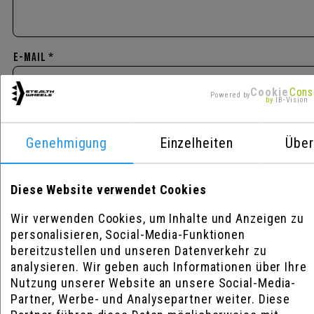
E-Mail *
Cookie
Cons
Powered by
by
IB-Vision
Telefon
Genehmigung
Einzelheiten
Über
Diese Website verwendet Cookies
Bildmaterial
Wir verwenden Cookies, um Inhalte und Anzeigen zu
personalisieren, Social-Media-Funktionen
(.jpg, zusammen max 6 MB)
bereitzustellen und unseren Datenverkehr zu
analysieren. Wir geben auch Informationen über Ihre
Datei
Datei
Datei
Nutzung unserer Website an unsere Social-Media-
Partner, Werbe- und Analysepartner weiter. Diese