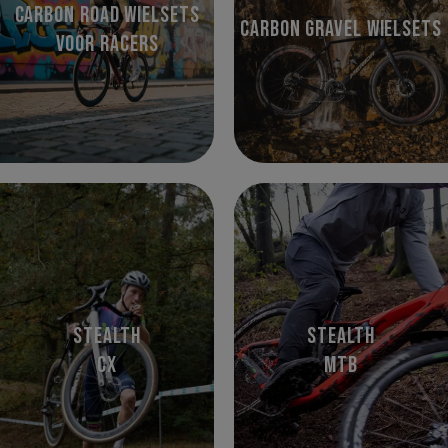
Carbon road wielsets
Carbon gravel wielsets
voor racers
Stealth
Stealth
CX
MTB