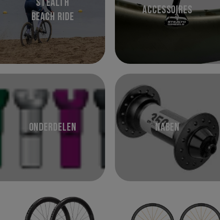
Stealth
Accessoires
Beach Ride
Onderdelen
Naben